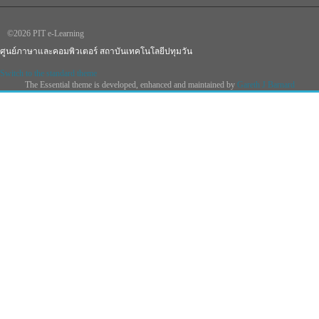
©2026 PIT e-Learning
ศูนย์ภาษาและคอมพิวเตอร์ สถาบันเทคโนโลยีปทุมวัน
Switch to the standard theme
The Essential theme is developed, enhanced and maintained by
Gareth J Barnard